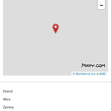
−
© Seznam.cz a.s. a další
Domů
Akce
Zprávy