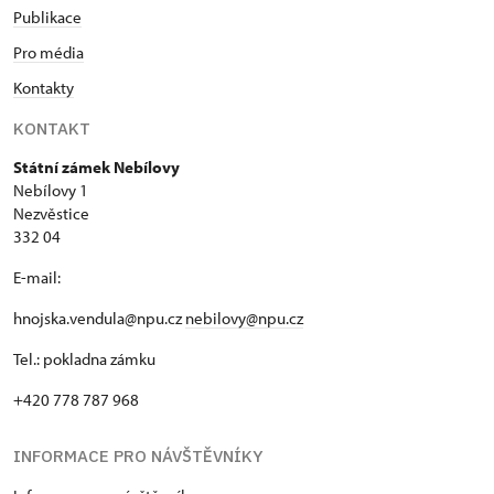
Publikace
Pro média
Kontakty
KONTAKT
Státní zámek Nebílovy
Nebílovy 1
Nezvěstice
332 04
E-mail:
hnojska.vendula@npu.cz
nebilovy@npu.cz
Tel.: pokladna zámku
+420 778 787 968
INFORMACE PRO NÁVŠTĚVNÍKY