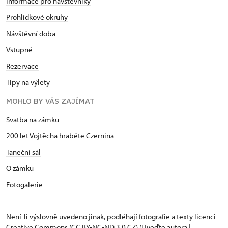
Informace pro návštěvníky
Prohlídkové okruhy
Návštěvní doba
Vstupné
Rezervace
Tipy na výlety
MOHLO BY VÁS ZAJÍMAT
Svatba na zámku
200 let Vojtěcha hraběte Czernina
Taneční sál
O zámku
Fotogalerie
Není-li výslovně uvedeno jinak, podléhají fotografie a texty
licenci
Creative Commons
(CC BY-NC-ND 3.0 CZ) (Uveďte autora |