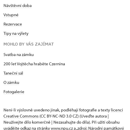
Návštěvní doba
Vstupné
Rezervace
Tipy na výlety
MOHLO BY VÁS ZAJÍMAT
Svatba na zámku
200 let Vojtěcha hraběte Czernina
Taneční sál
O zámku
Fotogalerie
Není-li výslovně uvedeno jinak, podléhají fotografie a texty
licenci
Creative Commons
(CC BY-NC-ND 3.0 CZ) (Uveďte autora |
Neužívejte dílo komerčně | Nezasahujte do díla). Při užití obsahu
uvádějte odkaz na stránky www.npu.cz a „zdroj: Národní památkový