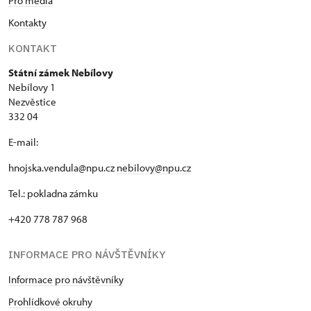
Pro média
Kontakty
KONTAKT
Státní zámek Nebílovy
Nebílovy 1
Nezvěstice
332 04
E-mail:
hnojska.vendula@npu.cz
nebilovy@npu.cz
Tel.: pokladna zámku
+420 778 787 968
INFORMACE PRO NÁVŠTĚVNÍKY
Informace pro návštěvníky
Prohlídkové okruhy