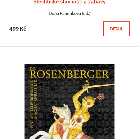
Šlechtické slavnosti a zábavy
Duňa Panenková (ed.)
499 Kč
DETAIL