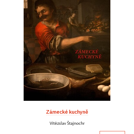
Zámecké kuchyně
Vítězslav Štajnochr