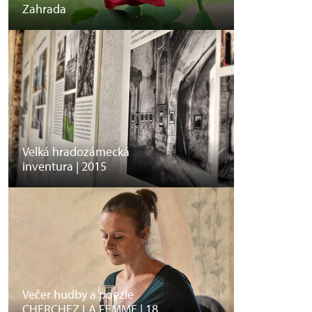
Zahrada
Velká hradozámecká
inventura | 2015
Večer hudby a poezie
CHERCHEZ LA FEMME | 18.