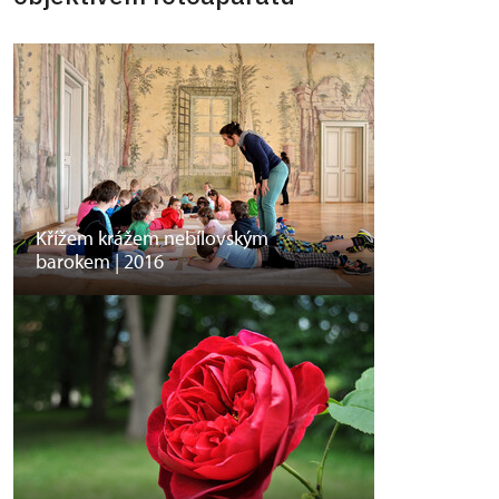
Křížem krážem nebílovským
barokem | 2016