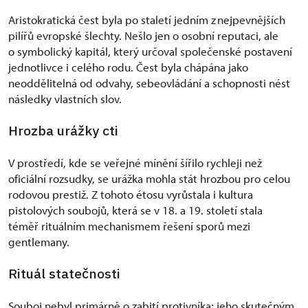
Aristokratická čest byla po staletí jedním z nejpevnějších
pilířů evropské šlechty. Nešlo jen o osobní reputaci, ale
o symbolický kapitál, který určoval společenské postavení
jednotlivce i celého rodu. Čest byla chápána jako
neoddělitelná od odvahy, sebeovládání a schopnosti nést
následky vlastních slov.
Hrozba urážky cti
V prostředí, kde se veřejné mínění šířilo rychleji než
oficiální rozsudky, se urážka mohla stát hrozbou pro celou
rodovou prestiž. Z tohoto étosu vyrůstala i kultura
pistolových soubojů, která se v 18. a 19. století stala
téměř rituálním mechanismem řešení sporů mezi
gentlemany.
Rituál statečnosti
Souboj nebyl primárně o zabití protivníka; jeho skutečným