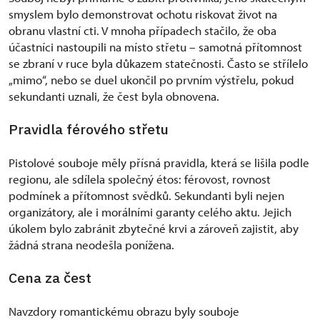
smyslem bylo demonstrovat ochotu riskovat život na
obranu vlastní cti. V mnoha případech stačilo, že oba
účastníci nastoupili na místo střetu – samotná přítomnost
se zbraní v ruce byla důkazem statečnosti. Často se střílelo
„mimo“, nebo se duel ukončil po prvním výstřelu, pokud
sekundanti uznali, že čest byla obnovena.
Pravidla férového střetu
Pistolové souboje měly přísná pravidla, která se lišila podle
regionu, ale sdílela společný étos: férovost, rovnost
podmínek a přítomnost svědků. Sekundanti byli nejen
organizátory, ale i morálními garanty celého aktu. Jejich
úkolem bylo zabránit zbytečné krvi a zároveň zajistit, aby
žádná strana neodešla ponížena.
Cena za čest
Navzdory romantickému obrazu byly souboje