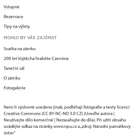
Vstupné
Rezervace
Tipy na výlety
MOHLO BY VÁS ZAJÍMAT
Svatba na zámku
200 let Vojtěcha hraběte Czernina
Taneční sál
O zámku
Fotogalerie
Není-li výslovně uvedeno jinak, podléhají fotografie a texty
licenci
Creative Commons
(CC BY-NC-ND 3.0 CZ) (Uveďte autora |
Neužívejte dílo komerčně | Nezasahujte do díla). Při užití obsahu
uvádějte odkaz na stránky www.npu.cz a „zdroj: Národní památkový
ústav“