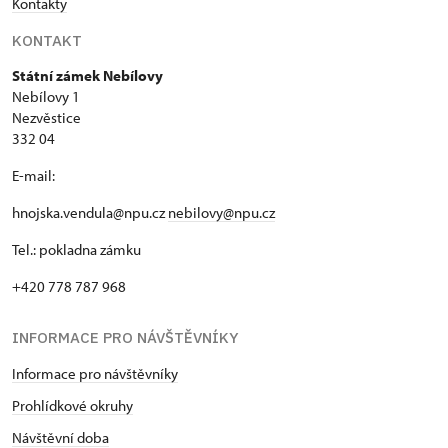
Kontakty
KONTAKT
Státní zámek Nebílovy
Nebílovy 1
Nezvěstice
332 04
E-mail:
hnojska.vendula@npu.cz
nebilovy@npu.cz
Tel.: pokladna zámku
+420 778 787 968
INFORMACE PRO NÁVŠTĚVNÍKY
Informace pro návštěvníky
Prohlídkové okruhy
Návštěvní doba