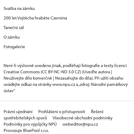
Svatba na zámku
200 let Vojtěcha hraběte Czernina
Taneční sál
O zámku
Fotogalerie
Není-li výslovně uvedeno jinak, podléhají fotografie a texty
licenci
Creative Commons
(CC BY-NC-ND 3.0 CZ) (Uveďte autora |
Neužívejte dílo komerčně | Nezasahujte do díla). Při užití obsahu
uvádějte odkaz na stránky www.npu.cz a „zdroj: Národní památkový
ústav“
Právní ujednání
Prohlášení o přístupnosti
Řešení
spotřebitelských sporů
Všeobecné obchodní podmínky
Podmínky pro výpůjčky NPÚ
webeditor@npu.cz
Provozuje BluePool s.r.o.