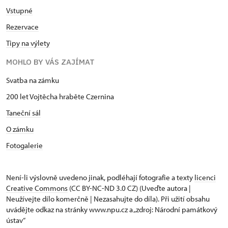
Vstupné
Rezervace
Tipy na výlety
MOHLO BY VÁS ZAJÍMAT
Svatba na zámku
200 let Vojtěcha hraběte Czernina
Taneční sál
O zámku
Fotogalerie
Není-li výslovně uvedeno jinak, podléhají fotografie a texty
licenci
Creative Commons
(CC BY-NC-ND 3.0 CZ) (Uveďte autora |
Neužívejte dílo komerčně | Nezasahujte do díla). Při užití obsahu
uvádějte odkaz na stránky www.npu.cz a „zdroj: Národní památkový
ústav“