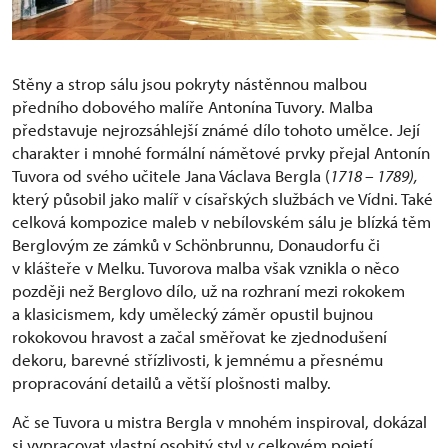
Stěny a strop sálu jsou pokryty nástěnnou malbou
předního dobového malíře Antonína Tuvory. Malba
představuje nejrozsáhlejší známé dílo tohoto umělce. Její
charakter i mnohé formální námětové prvky přejal Antonín
Tuvora od svého učitele Jana Václava Bergla (
1718 – 1789),
který působil jako malíř v císařských službách ve Vídni. Také
celková kompozice maleb v nebílovském sálu je blízká těm
Berglovým ze zámků v Schönbrunnu, Donaudorfu či
v klášteře v Melku. Tuvorova malba však vznikla o něco
později než Berglovo dílo, už na rozhraní mezi rokokem
a klasicismem, kdy umělecký záměr opustil bujnou
rokokovou hravost a začal směřovat ke zjednodušení
dekoru, barevné střízlivosti, k jemnému a přesnému
propracování detailů a větší plošnosti malby.
Ač se Tuvora u mistra Bergla v mnohém inspiroval, dokázal
si vypracovat vlastní osobitý styl v celkovém pojetí