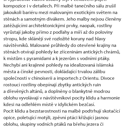
kompozice i v detailech. Při malbě tanečního sálu zrušil
jakoukoli bariéru mezi malovaným exotickým světem na
stěnách a samotným divákem. Jeho malby nejsou členěny
zatěžujícími architektonickými prvky, naopak, rostliny
vyrůstají jakoby přímo z podlahy a míří až do poloviny
stropu, kde sklánějí své rozložité koruny nad hlavy
návštěvníků. Malované průhledy do otevřené krajiny na
stěnách otvírají pohledy ke zříceninám antických chrámů,
k místům s pyramidami a k jezerům s vodními ptáky.
Nechybí ani krajinné pohledy na idealizovaná islámská
města a čínské pevnosti, dokládající trvalou zálibu
společnosti v chinoiserii a importech z Orientu. Divoce
rostoucí rostliny obepínají zbytky antických ruin
a dřevěných altánů, a doplněny o blankytně modrou
oblohu vyvolávají v návštěvníkovi pocity klidu a harmonie
kdesi na odlehlém místě v idylickém bezčasí.
Pocit klidu a bezstarostnosti na malbě podtrhují skotačící
opice, poletující motýli, zpěvní ptáci křižující jasnou
oblohu, skupiny vodních ptáků na břehu jezera či