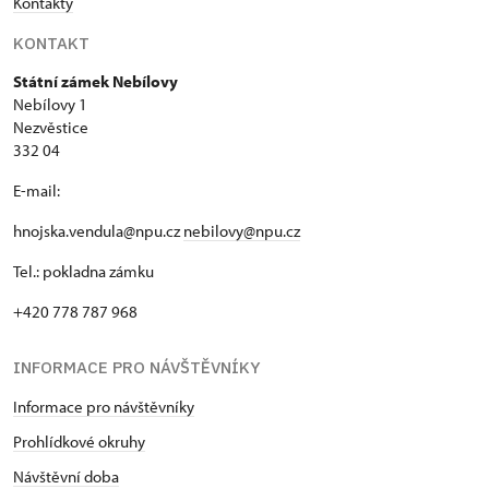
Kontakty
KONTAKT
Státní zámek Nebílovy
Nebílovy 1
Nezvěstice
332 04
E-mail:
hnojska.vendula@npu.cz
nebilovy@npu.cz
Tel.: pokladna zámku
+420 778 787 968
INFORMACE PRO NÁVŠTĚVNÍKY
Informace pro návštěvníky
Prohlídkové okruhy
Návštěvní doba