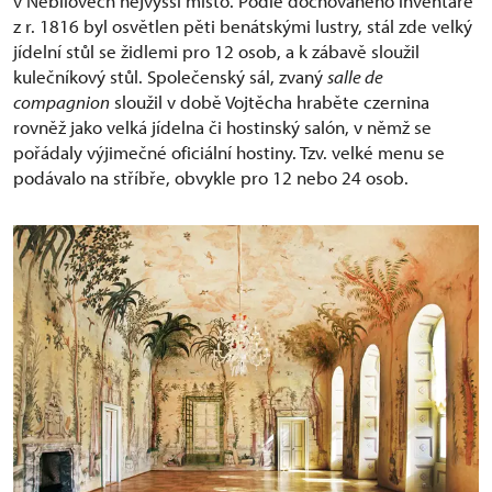
v Nebílovech nejvyšší místo. Podle dochovaného inventáře
z r. 1816 byl osvětlen pěti benátskými lustry, stál zde velký
jídelní stůl se židlemi pro 12 osob, a k zábavě sloužil
kulečníkový stůl. Společenský sál, zvaný
salle de
compagnion
sloužil v době Vojtěcha hraběte czernina
rovněž jako velká jídelna či hostinský salón, v němž se
pořádaly výjimečné oficiální hostiny. Tzv. velké menu se
podávalo na stříbře, obvykle pro 12 nebo 24 osob.