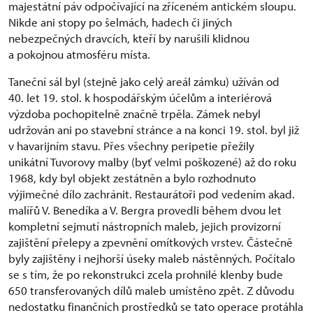
majestátní páv odpočívající na zříceném antickém sloupu.
Nikde ani stopy po šelmách, hadech či jiných
nebezpečných dravcích, kteří by narušili klidnou
a pokojnou atmosféru místa.
Taneční sál byl (stejně jako celý areál zámku) užíván od
40. let 19. stol. k hospodářským účelům a interiérová
výzdoba pochopitelně značně trpěla. Zámek nebyl
udržován ani po stavební stránce a na konci 19. stol. byl již
v havarijním stavu. Přes všechny peripetie přežily
unikátní Tuvorovy malby (byť velmi poškozené) až do roku
1968, kdy byl objekt zestátněn a bylo rozhodnuto
výjimečné dílo zachránit. Restaurátoři pod vedením akad.
malířů V. Benedíka a V. Bergra provedli během dvou let
kompletní sejmutí nástropních maleb, jejich provizorní
zajištění přelepy a zpevnění omítkových vrstev. Částečně
byly zajištěny i nejhorší úseky maleb nástěnných. Počítalo
se s tím, že po rekonstrukci zcela prohnilé klenby bude
650 transferovaných dílů maleb umístěno zpět. Z důvodu
nedostatku finančních prostředků se tato operace protáhla