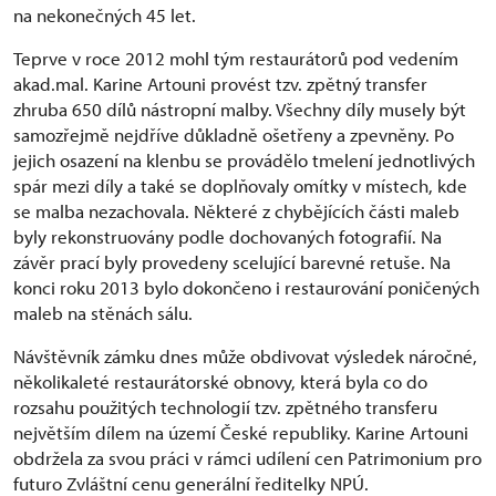
na nekonečných 45 let.
Teprve v roce 2012 mohl tým restaurátorů pod vedením
akad.mal. Karine Artouni provést tzv. zpětný transfer
zhruba 650 dílů nástropní malby. Všechny díly musely být
samozřejmě nejdříve důkladně ošetřeny a zpevněny. Po
jejich osazení na klenbu se provádělo tmelení jednotlivých
spár mezi díly a také se doplňovaly omítky v místech, kde
se malba nezachovala. Některé z chybějících části maleb
byly rekonstruovány podle dochovaných fotografií. Na
závěr prací byly provedeny scelující barevné retuše. Na
konci roku 2013 bylo dokončeno i restaurování poničených
maleb na stěnách sálu.
Návštěvník zámku dnes může obdivovat výsledek náročné,
několikaleté restaurátorské obnovy, která byla co do
rozsahu použitých technologií tzv. zpětného transferu
největším dílem na území České republiky. Karine Artouni
obdržela za svou práci v rámci udílení cen Patrimonium pro
futuro Zvláštní cenu generální ředitelky NPÚ.