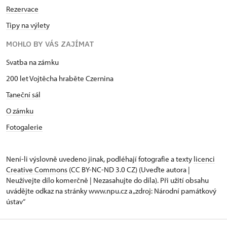
Rezervace
Tipy na výlety
MOHLO BY VÁS ZAJÍMAT
Svatba na zámku
200 let Vojtěcha hraběte Czernina
Taneční sál
O zámku
Fotogalerie
Není-li výslovně uvedeno jinak, podléhají fotografie a texty
licenci
Creative Commons
(CC BY-NC-ND 3.0 CZ) (Uveďte autora |
Neužívejte dílo komerčně | Nezasahujte do díla). Při užití obsahu
uvádějte odkaz na stránky www.npu.cz a „zdroj: Národní památkový
ústav“