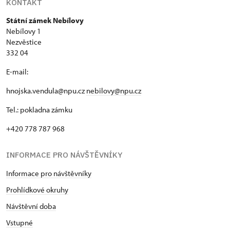
KONTAKT
Státní zámek Nebílovy
Nebílovy 1
Nezvěstice
332 04
E-mail:
hnojska.vendula@npu.cz
nebilovy@npu.cz
Tel.: pokladna zámku
+420 778 787 968
INFORMACE PRO NÁVŠTĚVNÍKY
Informace pro návštěvníky
Prohlídkové okruhy
Návštěvní doba
Vstupné