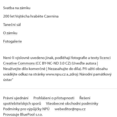
Svatba na zámku
200 let Vojtěcha hraběte Czernina
Taneční sál
O zámku
Fotogalerie
Není-li výslovně uvedeno jinak, podléhají fotografie a texty
licenci
Creative Commons
(CC BY-NC-ND 3.0 CZ) (Uveďte autora |
Neužívejte dílo komerčně | Nezasahujte do díla). Při užití obsahu
uvádějte odkaz na stránky www.npu.cz a „zdroj: Národní památkový
ústav“
Právní ujednání
Prohlášení o přístupnosti
Řešení
spotřebitelských sporů
Všeobecné obchodní podmínky
Podmínky pro výpůjčky NPÚ
webeditor@npu.cz
Provozuje BluePool s.r.o.