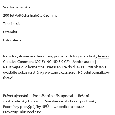
Svatba na zámku
200 let Vojtěcha hraběte Czernina
Taneční sál
O zámku
Fotogalerie
Není-li výslovně uvedeno jinak, podléhají fotografie a texty
licenci
Creative Commons
(CC BY-NC-ND 3.0 CZ) (Uveďte autora |
Neužívejte dílo komerčně | Nezasahujte do díla). Při užití obsahu
uvádějte odkaz na stránky www.npu.cz a „zdroj: Národní památkový
ústav“
Právní ujednání
Prohlášení o přístupnosti
Řešení
spotřebitelských sporů
Všeobecné obchodní podmínky
Podmínky pro výpůjčky NPÚ
webeditor@npu.cz
Provozuje BluePool s.r.o.