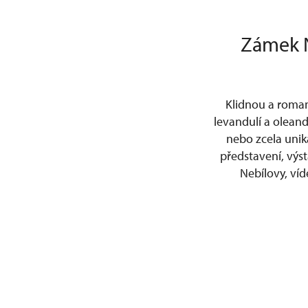
Zámek N
Klidnou a roman
levandulí a oleand
nebo zcela unik
představení, výs
Nebílovy, víd