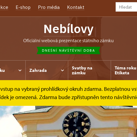
kce
E-shop
Pro média
Kontakt
Nebílovy
oficiální webová prezentace státního zámku
DNEŠNÍ NÁVŠTĚVNÍ DOBA
Svatby na
Téma roku 
ku
Zahrada
zámku
Etiketa
ce vstup na vybraný prohlídkový okruh zdarma. Bezplatnou vs
hlídek je omezená. Zdarma bude zpřístupněn tento návštěvni