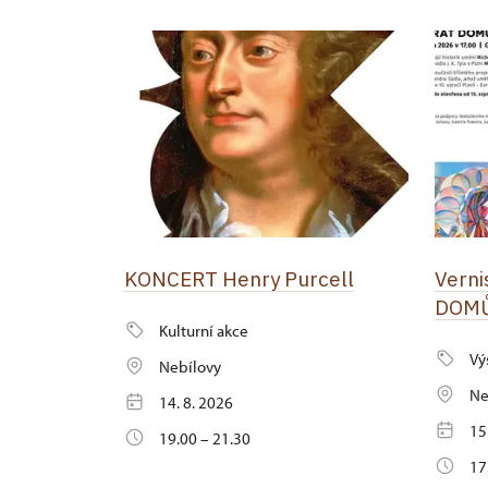
KONCERT Henry Purcell
Verni
DOM
Kulturní akce
Vý
Nebílovy
Ne
14. 8. 2026
15
19.00 – 21.30
17