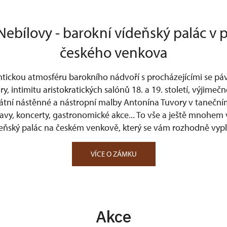
ebílovy - barokní vídeňský palác v p
českého venkova
tickou atmosféru barokního nádvoří s procházejícími se p
ry, intimitu aristokratických salónů 18. a 19. století, výjimeč
átní nástěnné a nástropní malby Antonína Tuvory v tanečním
tavy, koncerty, gastronomické akce... To vše a ještě mnohem 
eňský palác na českém venkově, který se vám rozhodně vyplat
VÍCE O ZÁMKU
Akce