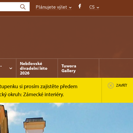
Plánujete výlet
CS
Nebílovské
-
Tuwora
divadelní léto
Gallery
2026
tupenku si prosím zajistěte předem
ZAVŘÍT
cký okruh: Zámecké interiéry.