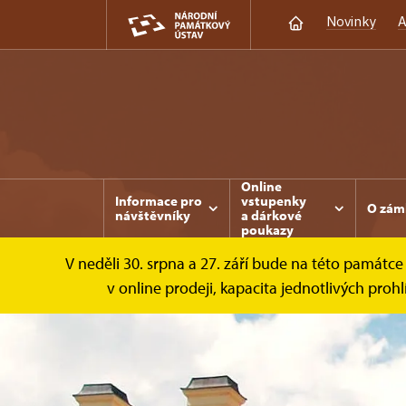
Novinky
A
Online
Informace pro
vstupenky
O zám
návštěvníky
a dárkové
poukazy
V neděli 30. srpna a 27. září bude na této památ
v online prodeji, kapacita jednotlivých pro