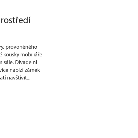
rostředí
ávy, provoněného
né kousky mobiliáře
 sále. Divadelní
více nabízí zámek
í navštívit...