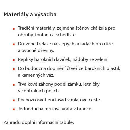
Materiály a výsadba
Tradiční materiály, zejména štěnovická žula pro
obruby, fontánu a schodiště.
Dřevěné treláže na slepých arkádách pro růže
a ovocné dřeviny.
Repliky barokních laviček, nádoby se zelení.
Do budoucna doplnění čtveřice barokních plastik
a kamenných váz.
Trvalkové záhony podél zámku, letničky
v centrálních polích.
Pochozí osvětlení fasád v mlatové cestě.
Jednoduchá mřížová vrata v brance.
Zahradu doplní informační tabule.