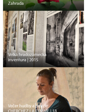
Zahrada
Velká hradozámecká
inventura | 2015
Večer hudby a poezie
CHERCHEZ LA FEMME | 18.