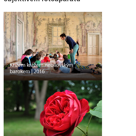
Křížem krážem nebílovským
barokem | 2016