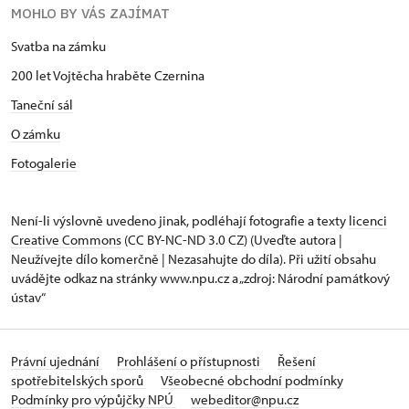
MOHLO BY VÁS ZAJÍMAT
Svatba na zámku
200 let Vojtěcha hraběte Czernina
Taneční sál
O zámku
Fotogalerie
Není-li výslovně uvedeno jinak, podléhají fotografie a texty
licenci
Creative Commons
(CC BY-NC-ND 3.0 CZ) (Uveďte autora |
Neužívejte dílo komerčně | Nezasahujte do díla). Při užití obsahu
uvádějte odkaz na stránky www.npu.cz a „zdroj: Národní památkový
ústav“
Právní ujednání
Prohlášení o přístupnosti
Řešení
spotřebitelských sporů
Všeobecné obchodní podmínky
Podmínky pro výpůjčky NPÚ
webeditor@npu.cz