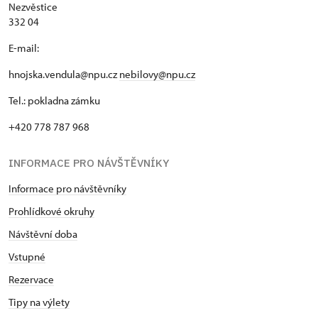
Nezvěstice
332 04
E-mail:
hnojska.vendula@npu.cz
nebilovy@npu.cz
Tel.: pokladna zámku
+420 778 787 968
INFORMACE PRO NÁVŠTĚVNÍKY
Informace pro návštěvníky
Prohlídkové okruhy
Návštěvní doba
Vstupné
Rezervace
Tipy na výlety